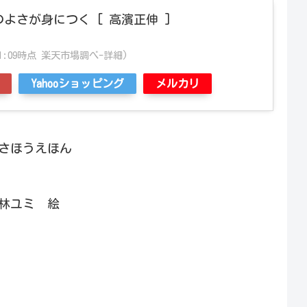
よさが身につく [ 高濱正伸 ]
3:01:09時点 楽天市場調べ-
詳細)
Yahooショッピング
メルカリ
ほうえほん
ミ 絵