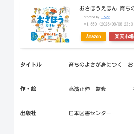
おさほうえほん 育ちの
created by
Rinker
¥1,650
(2026/08/08 2
Amazon
楽天市場
タイトル
育ちのよさが身につく おさ
作・絵
高濱正伸 監修 林ユ
出版社
日本図書センター