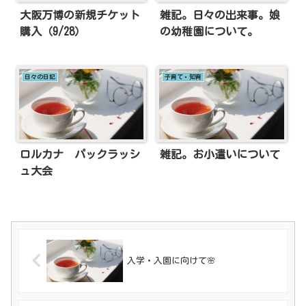
大阪万博の新規チケット
雑記。日々の出来事。娘
購入（9/28）
の幼稚園について。
日々の日記
子育て・知育
ロルカナ パックラッシ
雑記。お小遣いについて
ュ大会
入学・入園に向けて🌸